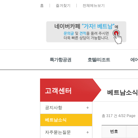
홈
즐겨찾기
전체메뉴보기
특가항공권
호텔/리조트
에
고객센터
베트남소식
공지사항
총 317 건 4/32 Page
베트남소식
번호
자주묻는질문