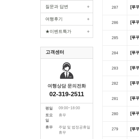
질문과 답변
[푸
287
여행후기
[푸
286
★이벤트특가
[푸
285
고객센터
[푸
284
[푸
283
[푸
282
여행상담 문의전화
02-319-2511
[푸
281
09:00~18:00
평일
[푸
280
토요
휴무
일
휴무
주말 및 법정공휴일
[푸
279
휴무